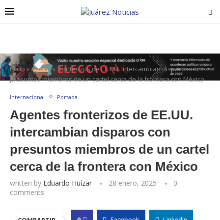
Inicio
»
Agentes fronterizos de EE.UU. intercambian disparos con
presuntos miembros de un cartel cerca de la frontera con México
Internacional
Portada
Agentes fronterizos de EE.UU.
intercambian disparos con
presuntos miembros de un cartel
cerca de la frontera con México
written by
Eduardo Huízar
28 enero, 2025
0
comments
0
COMPARTIR
Facebook
Linkedin