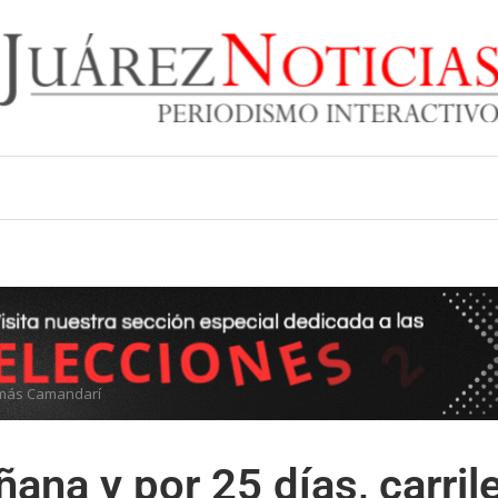
lamás Camandarí
ñana y por 25 días, carril