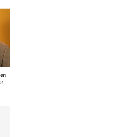
 en
or