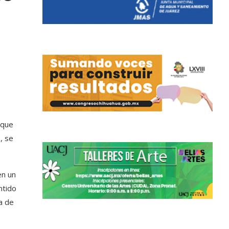
 que
, se
en un
ntido
a de