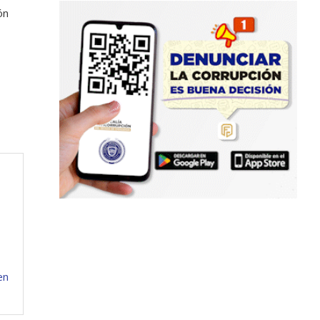
ón
en