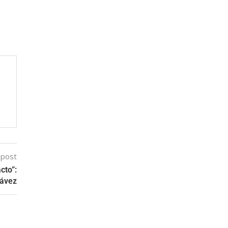
 post
cto”:
hávez