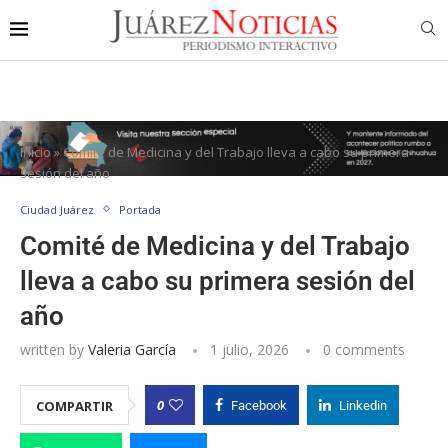
Inicio
»
Comité de Medicina y del Trabajo lleva a cabo su primera
sesión del año
Ciudad Juárez
Portada
Comité de Medicina y del Trabajo
lleva a cabo su primera sesión del
año
written by
Valeria García
1 julio, 2026
0 comments
0
COMPARTIR
Facebook
Linkedin