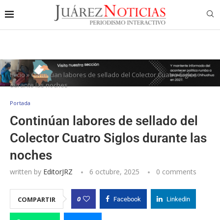
Inicio
»
Continúan labores de sellado del Colector Cuatro Siglos
durante las noches
Portada
Continúan labores de sellado del
Colector Cuatro Siglos durante las
noches
written by
EditorJRZ
6 octubre, 2025
0 comments
0
COMPARTIR
Facebook
Linkedin