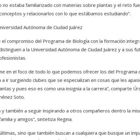
yo no estaba familiarizado con materias sobre plantas y el reto fu
conceptos y relacionarlos con lo que estábamos estudiando”.
 Universidad Autónoma de Ciudad Juárez
 el compromiso del Programa de Biología con la formación integral
e distinguen a la Universidad Autónoma de Ciudad Juárez y a sus fu
ofesionistas.
one en el foco de todo lo que podemos ofrecer los del Programa 
an a ir surgiendo clubes que se especializan en cosas que les apas
antas y pues eso es como una insignia a la carrera”, comparte Úr
iménez Soto.
ra y también a seguir inspirando a otros compañeros dentro la mi
amilia y amigos”, sintetiza Regina.
s últimas, sino que también buscan a cualquiera que busque un imp