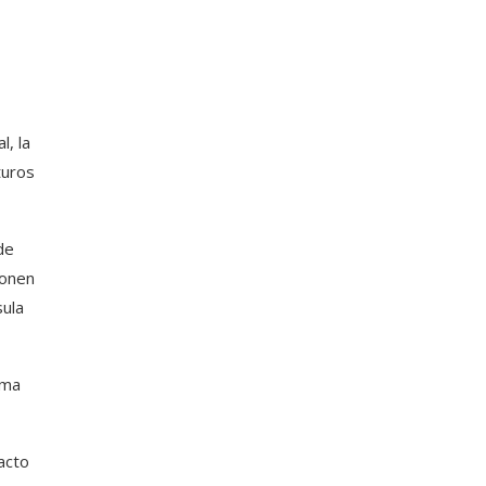
e
, la
turos
de
ionen
sula
sma
acto