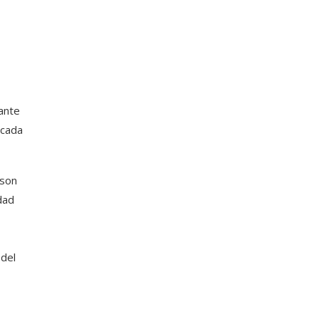
iante
 cada
 son
dad
 del