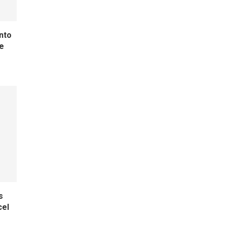
nto
de
s
cel