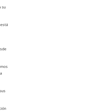
a su
 está
esde
bamos
 a
sus
ción