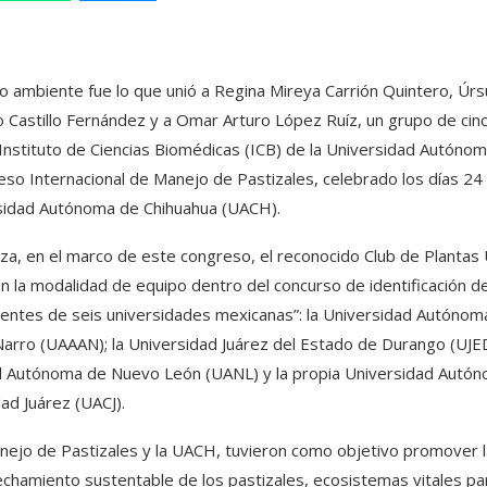
 ambiente fue lo que unió a Regina Mireya Carrión Quintero, Úrs
o Castillo Fernández y a Omar Arturo López Ruíz, un grupo de cin
 Instituto de Ciencias Biomédicas (ICB) de la Universidad Autóno
eso Internacional de Manejo de Pastizales, celebrado los días 24
sidad Autónoma de Chihuahua (UACH).
za, en el marco de este congreso, el reconocido Club de Plantas
 la modalidad de equipo dentro del concurso de identificación d
nientes de seis universidades mexicanas”: la Universidad Autónom
arro (UAAAN); la Universidad Juárez del Estado de Durango (UJED
d Autónoma de Nuevo León (UANL) y la propia Universidad Autó
ad Juárez (UACJ).
nejo de Pastizales y la UACH, tuvieron como objetivo promover l
echamiento sustentable de los pastizales, ecosistemas vitales par