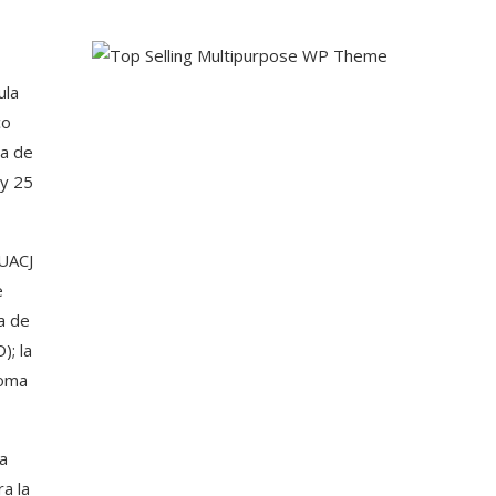
ula
co
ma de
 y 25
 UACJ
e
a de
); la
noma
a
a la