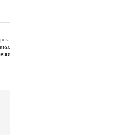
 post
entos
uvias