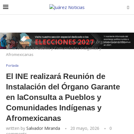
Inicio
»
El INE realizará Reunión de Instalación del Órgano Garante
en laConsulta a Pueblos y Comunidades Indígenas y
Afromexicanas
Portada
El INE realizará Reunión de
Instalación del Órgano Garante
en laConsulta a Pueblos y
Comunidades Indígenas y
Afromexicanas
written by
Salvador Miranda
20 mayo, 2026
0
comments