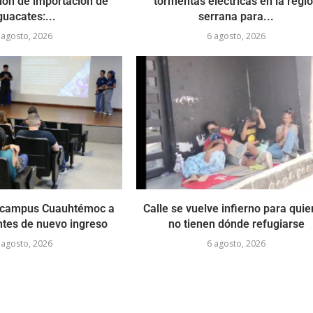
ión de importación de
tormentas eléctricas en la regi
guacates:...
serrana para...
 agosto, 2026
6 agosto, 2026
 campus Cuauhtémoc a
Calle se vuelve infierno para qui
ntes de nuevo ingreso
no tienen dónde refugiarse
 agosto, 2026
6 agosto, 2026