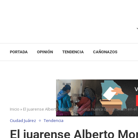
PORTADA
OPINIÓN
TENDENCIA
CAÑONAZOS
Inicio
»
El juarense Alberto Morín suma una nueva designación en el
Ciudad Juárez
Tendencia
El juarense Alberto Mo