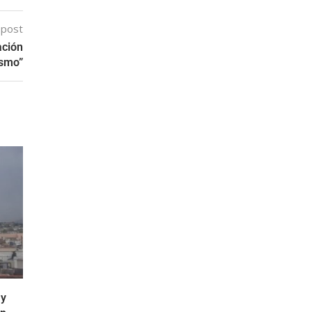
 post
ación
ismo”
 y