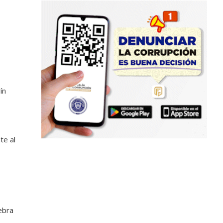
ín
te al
ebra