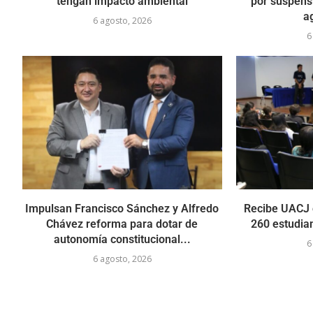
tengan impacto ambiental
por suspens
a
6 agosto, 2026
6
Impulsan Francisco Sánchez y Alfredo
Recibe UACJ
Chávez reforma para dotar de
260 estudia
autonomía constitucional...
6
6 agosto, 2026