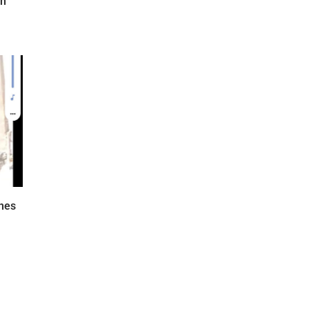
ón
enes