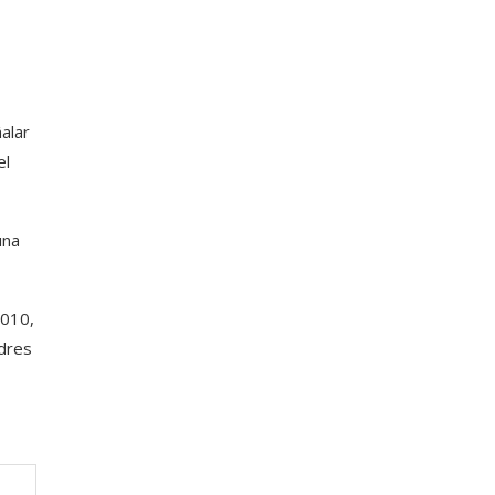
alar
el
una
2010,
dres