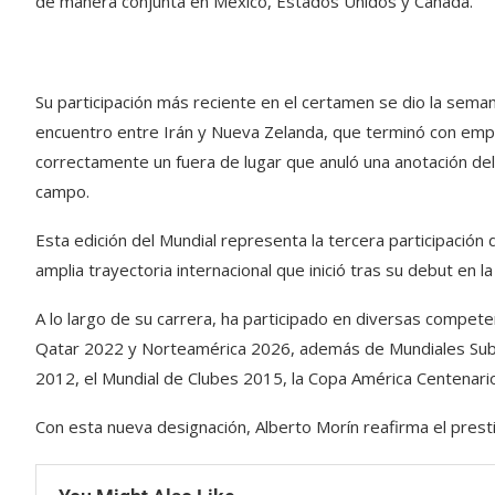
de manera conjunta en México, Estados Unidos y Canadá.
Su participación más reciente en el certamen se dio la seman
encuentro entre Irán y Nueva Zelanda, que terminó con empat
correctamente un fuera de lugar que anuló una anotación del 
campo.
Esta edición del Mundial representa la tercera participaci
amplia trayectoria internacional que inició tras su debut en 
A lo largo de su carrera, ha participado en diversas compete
Qatar 2022 y Norteamérica 2026, además de Mundiales Sub-
2012, el Mundial de Clubes 2015, la Copa América Centenario
Con esta nueva designación, Alberto Morín reafirma el prestigi