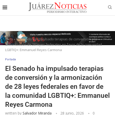
Inicio
»
El Senado ha impulsado terapias de conversión y la
armonización de 28 leyes federales en favor de la comunidad
LGBTIQ+: Emmanuel Reyes Carmona
Portada
El Senado ha impulsado terapias
de conversión y la armonización
de 28 leyes federales en favor de
la comunidad LGBTIQ+: Emmanuel
Reyes Carmona
written by
Salvador Miranda
28 junio, 2026
0