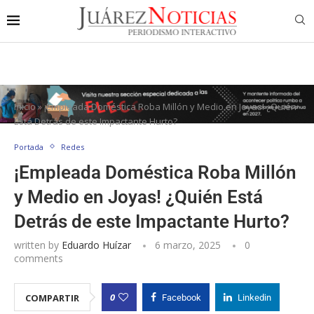
Inicio
»
¡Empleada Doméstica Roba Millón y Medio en Joyas! ¿Quién
Está Detrás de este Impactante Hurto?
Portada
Redes
¡Empleada Doméstica Roba Millón
y Medio en Joyas! ¿Quién Está
Detrás de este Impactante Hurto?
written by
Eduardo Huízar
6 marzo, 2025
0
comments
0
COMPARTIR
Facebook
Linkedin