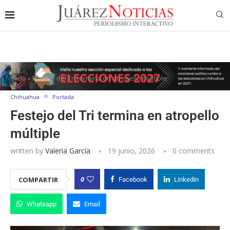
Inicio
»
Festejo del Tri termina en atropello múltiple
Chihuahua
Portada
Festejo del Tri termina en atropello
múltiple
written by
Valeria García
19 junio, 2026
0 comments
0
COMPARTIR
Facebook
Linkedin
Whatsapp
Email