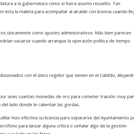
datura a la gubernatura como si fuera asunto resuelto. Tan
n lista la maleta para acompañar al alcalde con licencia cuando ll
stos únicamente como ajustes administrativos. Más bien parecen
odrían vaciarse cuando arranque la operación política de tiempo
usionados con el único regidor que tienen en el Cabildo, Alejand
 por unas cuantas monedas de oro para cometer traición: muy pan
del lado donde le calientan las gordas.
éllar hizo efectiva su licencia para separarse del Ayuntamiento p
icrófono para lanzar alguna crítica o señalar algo de la gestión
te a su lado en las fotos.