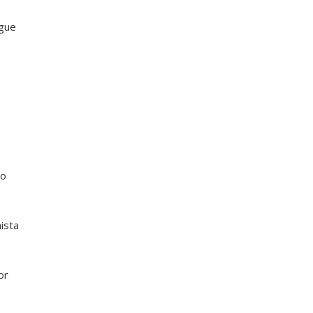
egue
ro
ista
or