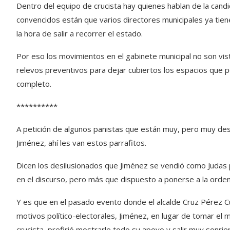
Dentro del equipo de crucista hay quienes hablan de la candi
convencidos están que varios directores municipales ya tiene
la hora de salir a recorrer el estado.
Por eso los movimientos en el gabinete municipal no son vi
relevos preventivos para dejar cubiertos los espacios que p
completo.
**********
A petición de algunos panistas que están muy, pero muy desil
Jiménez, ahí les van estos parrafitos.
Dicen los desilusionados que Jiménez se vendió como Judas
en el discurso, pero más que dispuesto a ponerse a la orden 
Y es que en el pasado evento donde el alcalde Cruz Pérez Cu
motivos político-electorales, Jiménez, en lugar de tomar el m
crucista, prefirió mostrarle todo su apoyo y salir muy sonrien