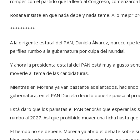
romper con el partido que la llevó al Congreso, comenzaron la
Rosana insiste en que nada debe y nada teme. A lo mejor pr
**********
A la dirigente estatal del PAN, Daniela Álvarez, parece que 
perfiles rumbo a la gubernatura por culpa del Mundial.
Y ahora la presidenta estatal del PAN está muy a gusto se
moverle al tema de las candidaturas.
Mientras en Morena ya van bastante adelantados, haciendo
gubernatura, en el PAN Daniela decidió ponerle pausa al pro
Está claro que los panistas el PAN tendrán que esperar las se
rumbo al 2027. Así que prohibido mover una ficha hasta que d
El tiempo no se detiene. Morena ya abrió el debate sobre s
bien acelerados recorriendo el estado; mientras los azules 