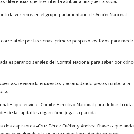
s diferencias que hoy intenta atribuir a una guerra sucia.
onto la veremos en el grupo parlamentario de Acción Nacional.
le corre atole por las venas: primero pospuso los foros para medir
ntada esperando señales del Comité Nacional para saber por dónd
 cuentas, revisando encuestas y acomodando piezas rumbo a la
ceso.
ñales que envíe el Comité Ejecutivo Nacional para definir la ruta
esde la capital les digan cómo jugar la partida.
us dos aspirantes -Cruz Pérez Cuéllar y Andrea Chávez- que anda
siguen consultando el GPS para saber hacia dónde arrancar.