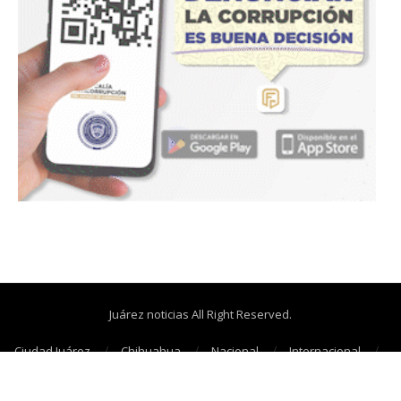
Juárez noticias All Right Reserved.
Ciudad Juárez
Chihuahua
Nacional
Internacional
Cañonazos
Opinión