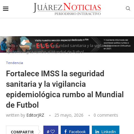
Inicio
»
Fortalece IMSS la seguridad sanitaria y la vigilancia
epidemiológica rumbo al Mundial de Futbol
Tendencia
Fortalece IMSS la seguridad
sanitaria y la vigilancia
epidemiológica rumbo al Mundial
de Futbol
written by
EditorJRZ
25 mayo, 2026
0 comments
0
COMPARTIR
Facebook
Linkedin