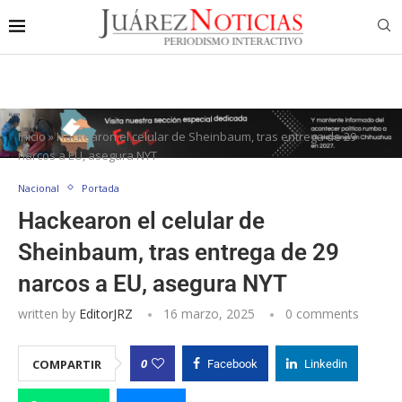
Inicio
»
Hackearon el celular de Sheinbaum, tras entrega de 29
narcos a EU, asegura NYT
Nacional
Portada
Hackearon el celular de
Sheinbaum, tras entrega de 29
narcos a EU, asegura NYT
written by
EditorJRZ
16 marzo, 2025
0 comments
0
COMPARTIR
Facebook
Linkedin