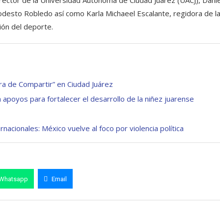
l rector de la Universidad Autónoma de Ciudad Juárez (UACJ), Danie
esto Robledo así como Karla Michaeel Escalante, regidora de l
ión del deporte.
ora de Compartir” en Ciudad Juárez
a apoyos para fortalecer el desarrollo de la niñez juarense
acionales: México vuelve al foco por violencia política
Whatsapp
Email