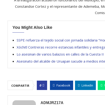
A la inauguración acudieron funcionarios del Municipio, e
Constandse Cortez y el representante de Ademeba, Mod
Comis
You Might Also Like
SSPE refuerza el tejido social con jornada solidaria “H
Xóchitl Contreras recorre estancias infantiles y entreg
Lo asesinan de varios balazos en calles de la Cuesta II
Asesinato del alcalde de Uruapan sacude a medios intern
0
COMPARTIR
Facebook
Linkedin
ADMJRZ17A