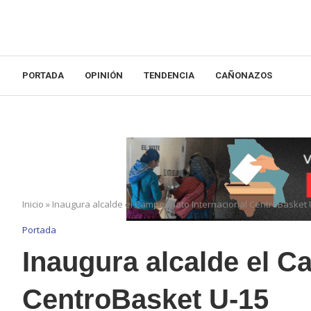
PORTADA
OPINIÓN
TENDENCIA
CAÑONAZOS
Inicio
»
Inaugura alcalde el Campeonato Internacional CentroBasket 
Portada
Inaugura alcalde el C
CentroBasket U-15