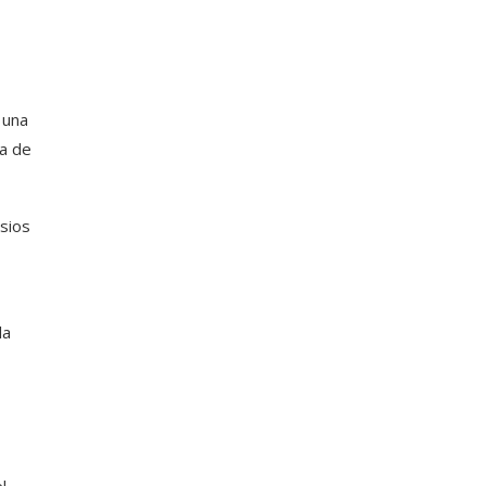
 una
ca de
asios
la