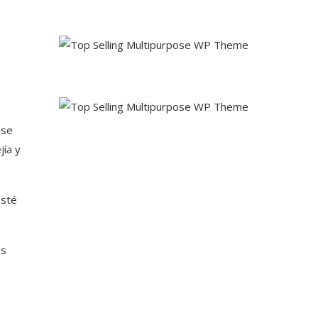
 se
jía y
esté
es