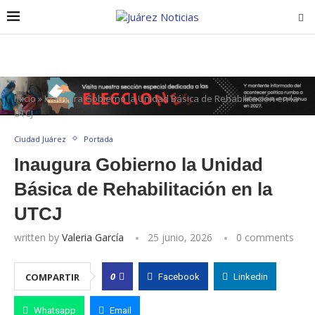
Inicio
»
Inaugura Gobierno la Unidad Básica de Rehabilitación en la
UTCJ
Ciudad Juárez
Portada
Inaugura Gobierno la Unidad
Básica de Rehabilitación en la
UTCJ
written by
Valeria García
25 junio, 2026
0 comments
0
COMPARTIR
Facebook
Linkedin
Whatsapp
Email