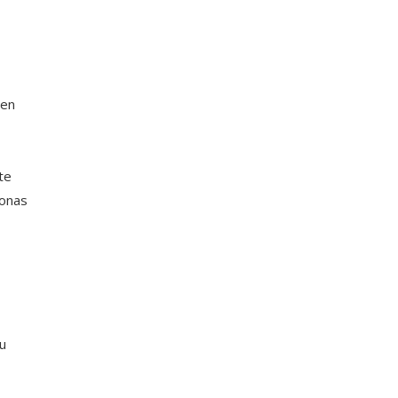
 en
te
sonas
u