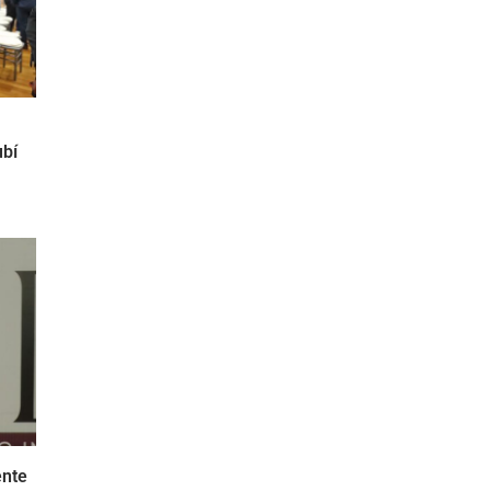
ubí
ente