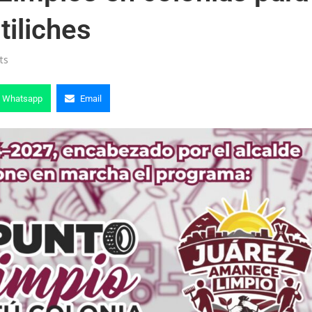
tiliches
ts
Whatsapp
Email