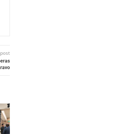
 post
beras
Bravo