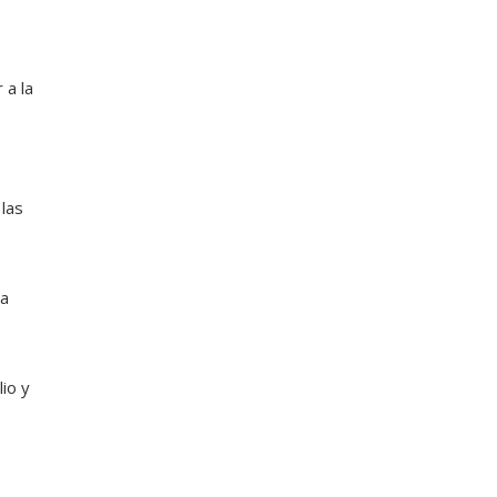
 a la
las
ra
io y