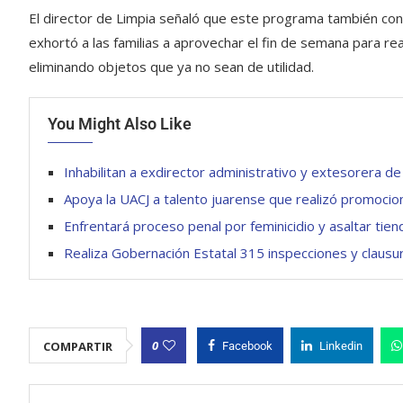
El director de Limpia señaló que este programa también cont
exhortó a las familias a aprovechar el fin de semana para rea
eliminando objetos que ya no sean de utilidad.
You Might Also Like
Inhabilitan a exdirector administrativo y extesorera d
Apoya la UACJ a talento juarense que realizó promocio
Enfrentará proceso penal por feminicidio y asaltar tie
Realiza Gobernación Estatal 315 inspecciones y clausu
0
COMPARTIR
Facebook
Linkedin