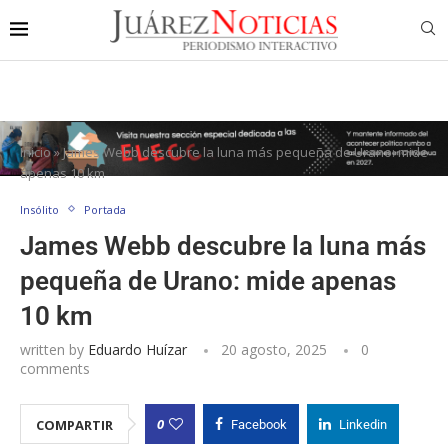
Inicio
»
James Webb descubre la luna más pequeña de Urano: mide
apenas 10 km
Insólito
Portada
James Webb descubre la luna más
pequeña de Urano: mide apenas
10 km
written by
Eduardo Huízar
20 agosto, 2025
0
comments
0
COMPARTIR
Facebook
Linkedin