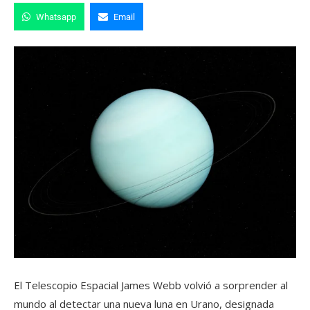
Whatsapp
Email
El Telescopio Espacial James Webb volvió a sorprender al
mundo al detectar una nueva luna en Urano, designada