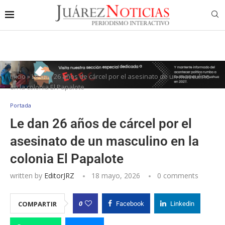
Inicio
»
Le dan 26 años de cárcel por el asesinato de un masculino
en la colonia El Papalote
Portada
Le dan 26 años de cárcel por el
asesinato de un masculino en la
colonia El Papalote
written by
EditorJRZ
18 mayo, 2026
0 comments
0
COMPARTIR
Facebook
Linkedin