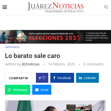
Inicio
»
Lo barato sale caro
Cañonazos
Lo barato sale caro
written by
JRZnoticias
14 febrero, 2025
0 comments
0
COMPARTIR
Facebook
Linkedin
Whatsapp
Email