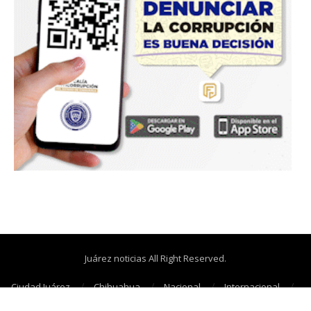
Juárez noticias All Right Reserved.
Ciudad Juárez
Chihuahua
Nacional
Internacional
Cañonazos
Opinión