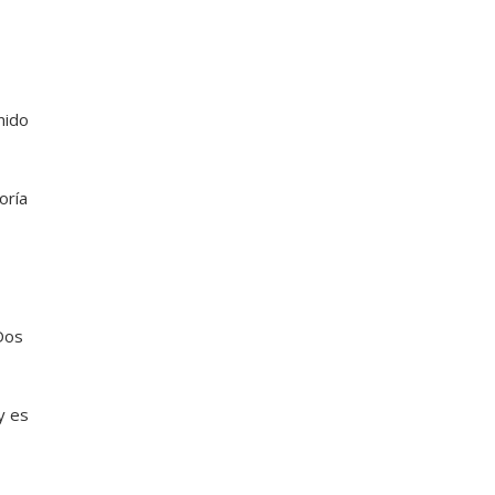
mido
oría
Dos
y es