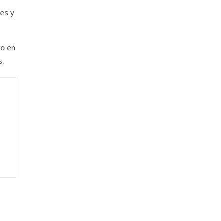
les y
ro en
s.