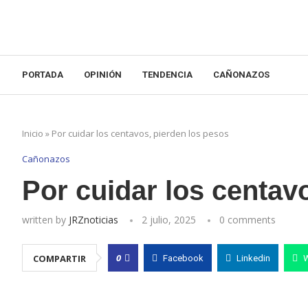
PORTADA
OPINIÓN
TENDENCIA
CAÑONAZOS
Inicio
»
Por cuidar los centavos, pierden los pesos
Cañonazos
Por cuidar los centav
written by
JRZnoticias
2 julio, 2025
0 comments
0
COMPARTIR
Facebook
Linkedin