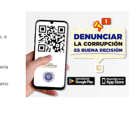
o, a
ería
nimo