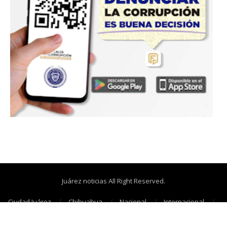
Juárez noticias All Right Reserved.
Ciudad Juárez
Chihuahua
Nacional
Internacional
Cañonazos
Opinión