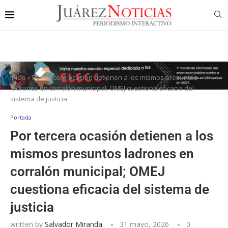
Inicio
»
Por tercera ocasión detienen a los mismos presuntos
ladrones en corralón municipal; OMEJ cuestiona eficacia del
sistema de justicia
Portada
Por tercera ocasión detienen a los
mismos presuntos ladrones en
corralón municipal; OMEJ
cuestiona eficacia del sistema de
justicia
written by
Salvador Miranda
31 mayo, 2026
0