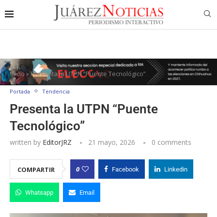
Inicio
»
Presenta la UTPN “Puente Tecnológico”
Portada
Tendencia
Presenta la UTPN “Puente
Tecnológico”
written by
EditorJRZ
21 mayo, 2026
0 comments
0
COMPARTIR
Facebook
Linkedin
Whatsapp
Email