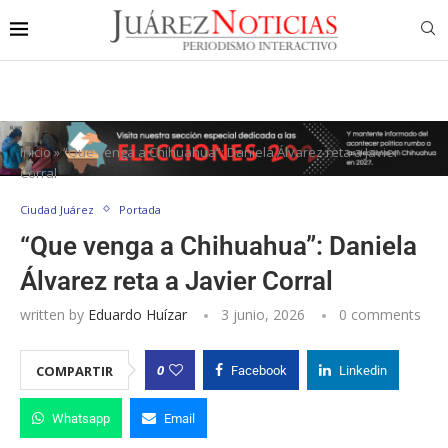
Inicio
»
“Que venga a Chihuahua”: Daniela Álvarez reta a Javier
Corral
Ciudad Juárez
Portada
“Que venga a Chihuahua”: Daniela
Álvarez reta a Javier Corral
written by
Eduardo Huízar
3 junio, 2026
0 comments
0
COMPARTIR
Facebook
Linkedin
Whatsapp
Email