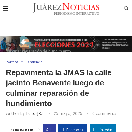
Inicio
»
Repavimenta la JMAS la calle jacinto Benavente luego de
culminar reparación de hundimiento
Portada
Tendencia
Repavimenta la JMAS la calle
jacinto Benavente luego de
culminar reparación de
hundimiento
written by
EditorJRZ
25 mayo, 2026
0 comments
0
COMPARTIR
Facebook
Linkedin