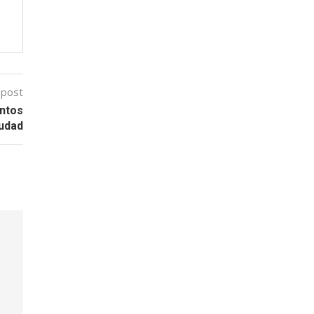
 post
intos
iudad