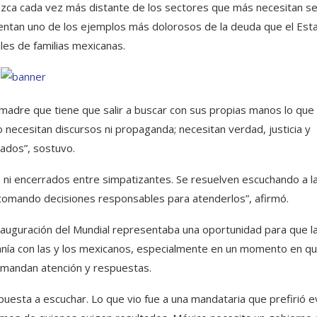
arezca cada vez más distante de los sectores que más necesitan s
ntan uno de los ejemplos más dolorosos de la deuda que el Est
les de familias mexicanas.
madre que tiene que salir a buscar con sus propias manos lo que 
 necesitan discursos ni propaganda; necesitan verdad, justicia y
tados”, sostuvo.
 ni encerrados entre simpatizantes. Se resuelven escuchando a l
 tomando decisiones responsables para atenderlos”, afirmó.
inauguración del Mundial representaba una oportunidad para que l
canía con las y los mexicanos, especialmente en un momento en q
mandan atención y respuestas.
uesta a escuchar. Lo que vio fue a una mandataria que prefirió e