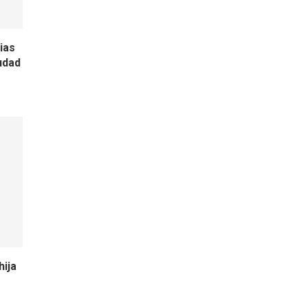
ias
udad
hija