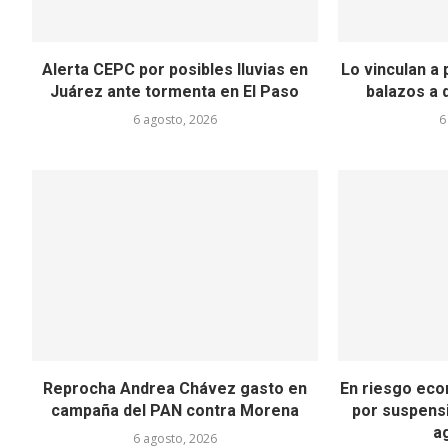
Alerta CEPC por posibles lluvias en
Lo vinculan a
Juárez ante tormenta en El Paso
balazos a 
6 agosto, 2026
6
Reprocha Andrea Chávez gasto en
En riesgo eco
campaña del PAN contra Morena
por suspens
ag
6 agosto, 2026