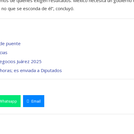
clamos de quienes exigen resultados. México necesita un gobierno
, no que se esconda de él”, concluyó.
e de puente
cias
egocios Juárez 2025
 horas; es enviada a Diputados
Whatsapp
Email