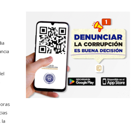
dia
ancia
el
n
doras
cias
 la