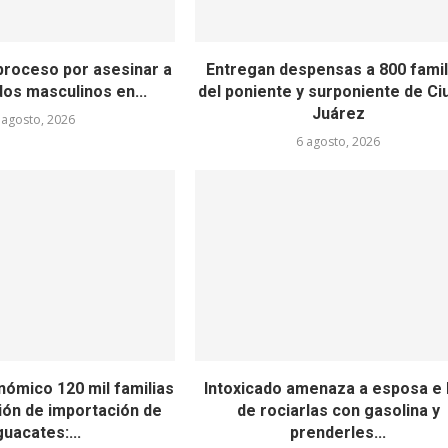
 proceso por asesinar a
Entregan despensas a 800 famil
dos masculinos en...
del poniente y surponiente de Ci
Juárez
 agosto, 2026
6 agosto, 2026
nómico 120 mil familias
Intoxicado amenaza a esposa e 
ión de importación de
de rociarlas con gasolina y
uacates:...
prenderles...