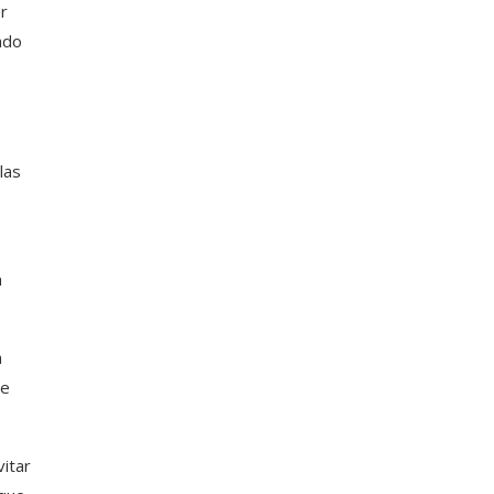
er
ado
las
a
a
ue
vitar