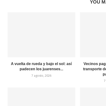
YOU M
A vuelta de rueda y bajo el sol: así
Vecinos pag
padecen los juarenses...
transporte d
p
7 agosto, 2026
7