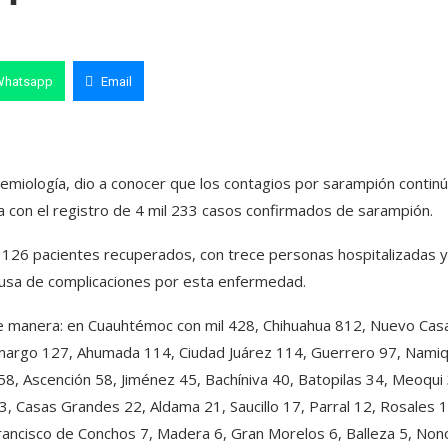
Whatsapp
Email
emiología, dio a conocer que los contagios por sarampión contin
con el registro de 4 mil 233 casos confirmados de sarampión.
l 126 pacientes recuperados, con trece personas hospitalizadas y
ausa de complicaciones por esta enfermedad.
nte manera: en Cuauhtémoc con mil 428, Chihuahua 812, Nuevo Cas
amargo 127, Ahumada 114, Ciudad Juárez 114, Guerrero 97, Namiq
58, Ascención 58, Jiménez 45, Bachíniva 40, Batopilas 34, Meoqui 
23, Casas Grandes 22, Aldama 21, Saucillo 17, Parral 12, Rosales 1
Francisco de Conchos 7, Madera 6, Gran Morelos 6, Balleza 5, No