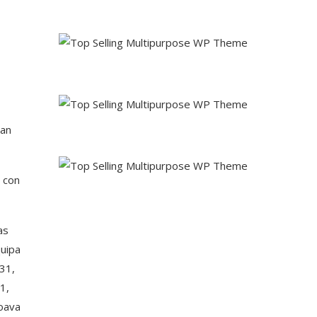
úan
 con
as
uipa
31,
1,
noava