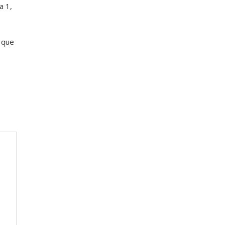
a 1,
s que