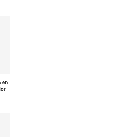
a en
ior