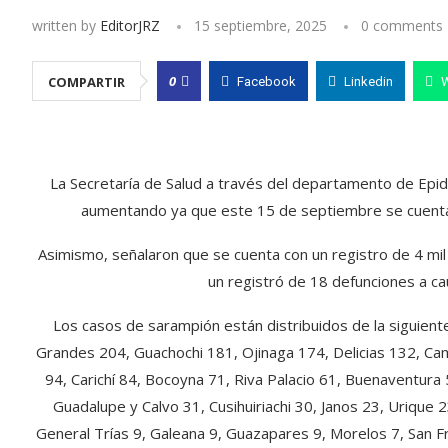
written by
EditorJRZ
15 septiembre, 2025
0 comments
0
COMPARTIR
Facebook
Linkedin
La Secretaría de Salud a través del departamento de Epid
aumentando ya que este 15 de septiembre se cuenta 
Asimismo, señalaron que se cuenta con un registro de 4 mi
un registró de 18 defunciones a c
Los casos de sarampión están distribuidos de la siguie
Grandes 204, Guachochi 181, Ojinaga 174, Delicias 132, C
94, Carichí 84, Bocoyna 71, Riva Palacio 61, Buenaventura 
Guadalupe y Calvo 31, Cusihuiriachi 30, Janos 23, Urique 
General Trías 9, Galeana 9, Guazapares 9, Morelos 7, San 