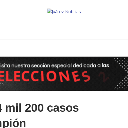
ión
4 mil 200 casos
mpión