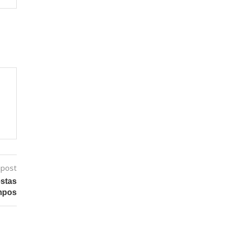
 post
estas
empos