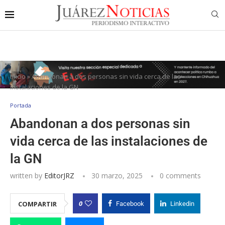
Inicio
»
Abandonan a dos personas sin vida cerca de las
instalaciones de la GN
Portada
Abandonan a dos personas sin
vida cerca de las instalaciones de
la GN
written by
EditorJRZ
30 marzo, 2025
0 comments
0
COMPARTIR
Facebook
Linkedin