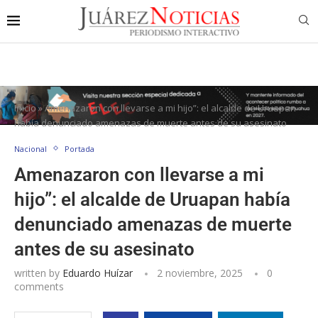
Inicio
»
Amenazaron con llevarse a mi hijo”: el alcalde de Uruapan
había denunciado amenazas de muerte antes de su asesinato
Nacional
Portada
Amenazaron con llevarse a mi
hijo”: el alcalde de Uruapan había
denunciado amenazas de muerte
antes de su asesinato
written by
Eduardo Huízar
2 noviembre, 2025
0
comments