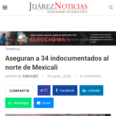
Inicio
»
Aseguran a 34 indocumentados al norte de Mexicali
Tendencia
Aseguran a 34 indocumentados al
norte de Mexicali
written by
EditorJRZ
29 junio, 2026
0 comments
0
COMPARTIR
Facebook
Linkedin
Whatsapp
Email