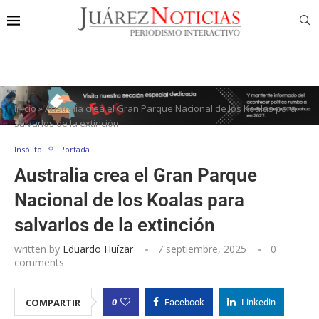
Inicio
»
Australia crea el Gran Parque Nacional de los Koalas para
salvarlos de la extinción
Insólito
Portada
Australia crea el Gran Parque
Nacional de los Koalas para
salvarlos de la extinción
written by
Eduardo Huízar
7 septiembre, 2025
0
comments
0
COMPARTIR
Facebook
Linkedin