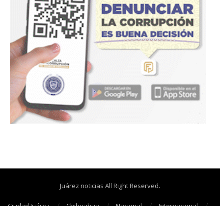
Juárez noticias All Right Reserved.
Ciudad Juárez
Chihuahua
Nacional
Internacional
Cañonazos
Opinión