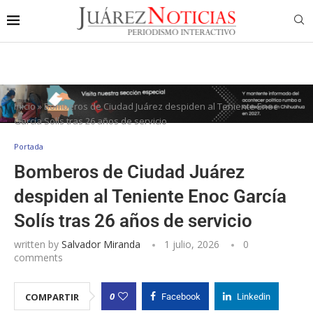
Inicio
»
Bomberos de Ciudad Juárez despiden al Teniente Enoc
García Solís tras 26 años de servicio
Portada
Bomberos de Ciudad Juárez
despiden al Teniente Enoc García
Solís tras 26 años de servicio
written by
Salvador Miranda
1 julio, 2026
0
comments
0
COMPARTIR
Facebook
Linkedin