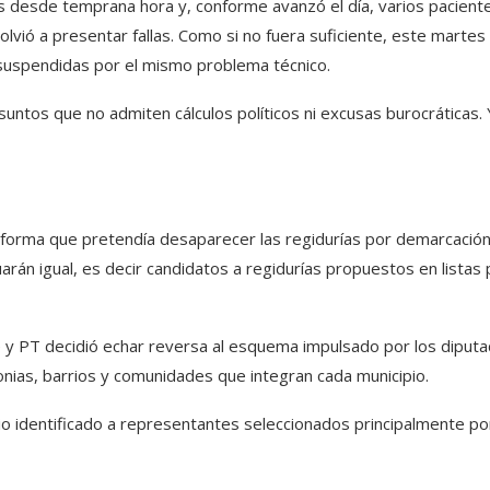
as desde temprana hora y, conforme avanzó el día, varios pacient
lvió a presentar fallas. Como si no fuera suficiente, este martes
 suspendidas por el mismo problema técnico.
suntos que no admiten cálculos políticos ni excusas burocráticas. 
eforma que pretendía desaparecer las regidurías por demarcació
inuarán igual, es decir candidatos a regidurías propuestos en listas
e y PT decidió echar reversa al esquema impulsado por los diput
nias, barrios y comunidades que integran cada municipio.
o identificado a representantes seleccionados principalmente por