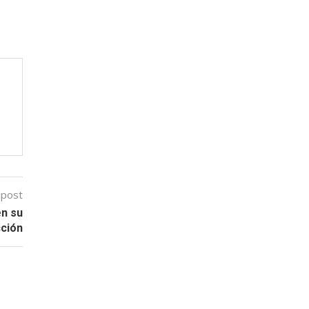
 post
en su
cción