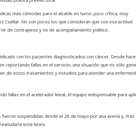
idad política preelectoral.
dicas más cómodas para el alcalde en turno: poco crítica, muy
ez Cuéllar. No son pocos los que consideran que con esa actitud
ervir de contrapeso y no de acompañamiento político.
elicado con los pacientes diagnosticados con cáncer. Desde hace
en reportando fallas en el servicio, una situación que no sólo gen
den de estos tratamientos y estudios para atender una enferme
o fallas en el acelerador lineal, el equipo indispensable para apli
s fueron suspendidas desde el 28 de mayo por una avería y, tras
 reanudaría este lunes.