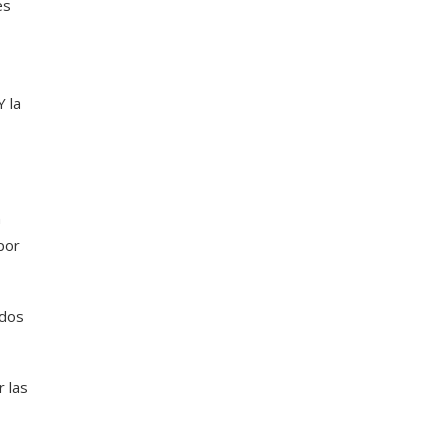
es
Y la
n
 por
ados
 las