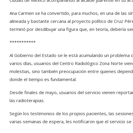
Ciudad de México acompañando al alcalde juarense en su activ
Ana Carmen se ha convertido, para muchos, en una de las sín
alineada y bastante cercana al proyecto político de Cruz Pér
terminó por desdibujar una figura que, en teoría, debería s
***********
Al Gobierno del Estado se le está acumulando un problema d
varios días, usuarios del Centro Radiológico Zona Norte vien
molestias, sino también preocupación entre quienes depen
donde el tiempo es fundamental.
Desde finales de mayo, usuarios del servicio vienen reportand
las radioterapias.
Según los testimonios de los propios pacientes, las sesione
varias semanas de espera, les notificaron que el servicio se