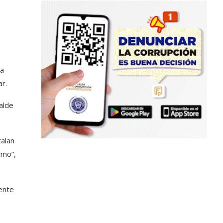
ia
r.
calde
talan
umo”,
ente