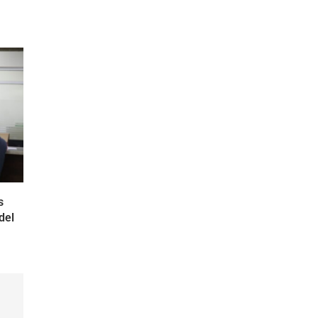
s
del