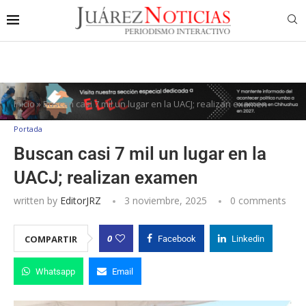
Inicio
»
Buscan casi 7 mil un lugar en la UACJ; realizan examen
Portada
Buscan casi 7 mil un lugar en la
UACJ; realizan examen
written by
EditorJRZ
3 noviembre, 2025
0 comments
0
COMPARTIR
Facebook
Linkedin
Whatsapp
Email