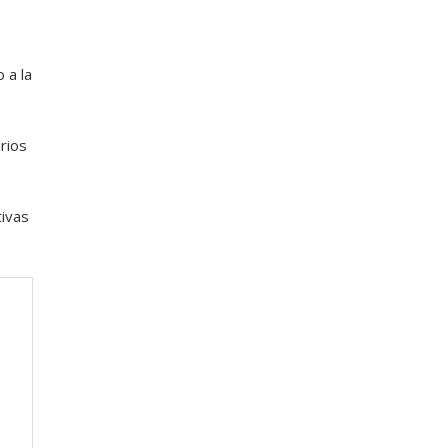
 a la
rios
ivas