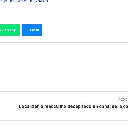
ión del Cártel de Sinaloa
Whatsapp
Email
next
l
Localizan a masculino decapitado en canal de la ca