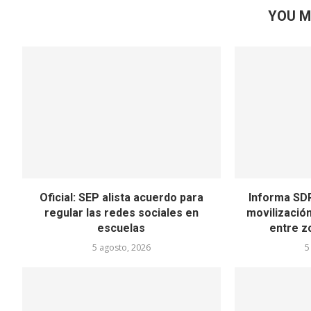
YOU M
Oficial: SEP alista acuerdo para
Informa SDR
regular las redes sociales en
movilizació
escuelas
entre z
5 agosto, 2026
5