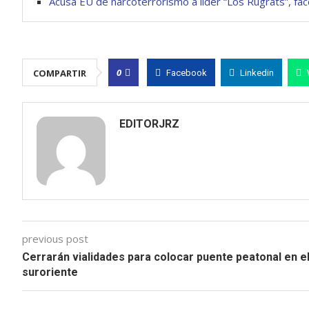
Acusa EU de narcoterrorismo a líder “Los Rugrats”, facc
0
COMPARTIR
Facebook
Linkedin
EDITORJRZ
previous post
Cerrarán vialidades para colocar puente peatonal en e
suroriente