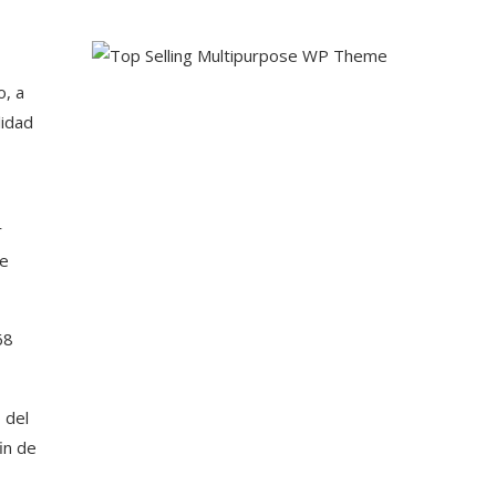
o, a
lidad
r
de
68
 del
in de