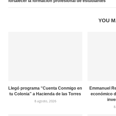
fortalecer la formación profesional de estudiantes
YOU M
Llegó programa “Cuenta Conmigo en
Emmanuel Rey
tu Colonia” a Hacienda de las Torres
económico de
inver
8 agosto, 2026
8