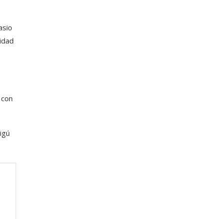
asio
nidad
 con
igú