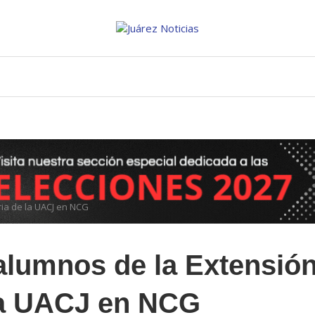
ria de la UACJ en NCG
alumnos de la Extensió
 la UACJ en NCG