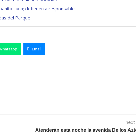
Juanita Luna; detienen a responsable
das del Parque
Whatsapp
Email
next
Atenderán esta noche la avenida De los Az