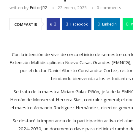
written by
EditorJRZ
22 enero, 2025
0 comments
0
COMPARTIR
Facebook
Linkedin
Con la intención de vivir de cerca el inicio de semestre co
Extensión Multidisciplinaria Nuevo Casas Grandes (EMNCG),
por el doctor Daniel Alberto Constandse Cortez, rector
brindando bienvenida a los estudiantes
Se trata de la maestra Miriam Galaz Piñón, jefa de la EMN
Hernán de Monserrat Herrera Sías, contralor general; el do
el maestro Armando Rodríguez Hernández, director general 
Se destacó la importancia de la participación activa del alu
2024-2030, un documento clave para definir el rumbo de 