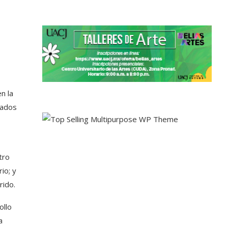
n la
zados
tro
io; y
rido.
ollo
a