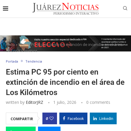
Inicio
»
Estima PC 95 por ciento en extinción de incendio en el área
de Los Kilómetros
Portada
Tendencia
Estima PC 95 por ciento en
extinción de incendio en el área de
Los Kilómetros
written by
EditorJRZ
1 julio, 2026
0 comments
0
COMPARTIR
Facebook
Linkedin