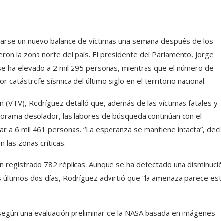
rmarse un nuevo balance de víctimas una semana después de los
on la zona norte del país. El presidente del Parlamento, Jorge
s se ha elevado a 2 mil 295 personas, mientras que el número de
 catástrofe sísmica del último siglo en el territorio nacional.
 (VTV), Rodríguez detalló que, además de las víctimas fatales y
anorama desolador, las labores de búsqueda continúan con el
ar a 6 mil 461 personas. “La esperanza se mantiene intacta”, dec
 las zonas críticas.
 han registrado 782 réplicas. Aunque se ha detectado una disminuci
os últimos dos días, Rodríguez advirtió que “la amenaza parece es
 según una evaluación preliminar de la NASA basada en imágenes