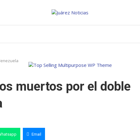
 Venezuela
los muertos por el doble
a
Whatsapp
Email