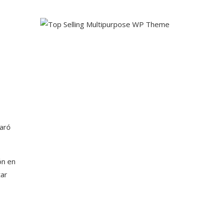
laró
ón en
tar