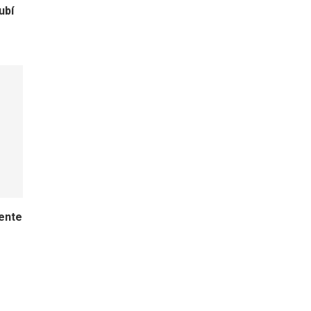
ubí
.
rente