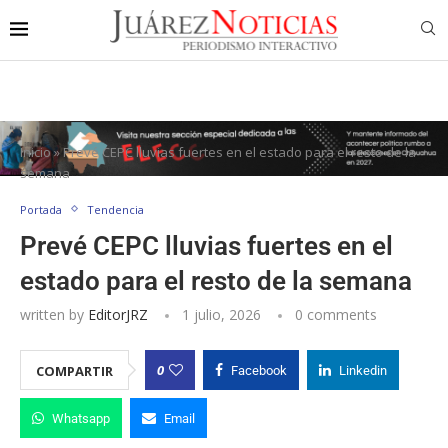
Inicio
»
Prevé CEPC lluvias fuertes en el estado para el resto de la
semana
Portada
Tendencia
Prevé CEPC lluvias fuertes en el
estado para el resto de la semana
written by
EditorJRZ
1 julio, 2026
0 comments
0
COMPARTIR
Facebook
Linkedin
Whatsapp
Email