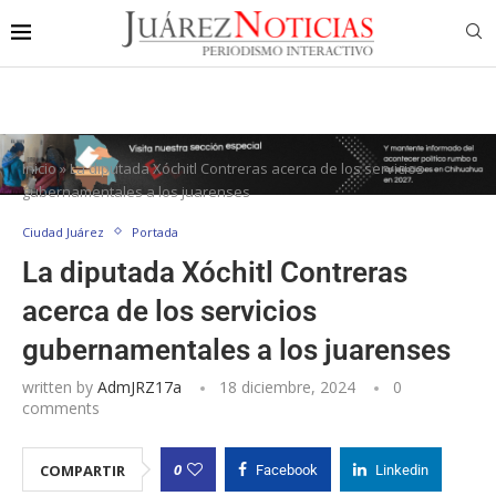
Inicio
»
La diputada Xóchitl Contreras acerca de los servicios
gubernamentales a los juarenses
Ciudad Juárez
Portada
La diputada Xóchitl Contreras
acerca de los servicios
gubernamentales a los juarenses
written by
AdmJRZ17a
18 diciembre, 2024
0
comments
0
COMPARTIR
Facebook
Linkedin