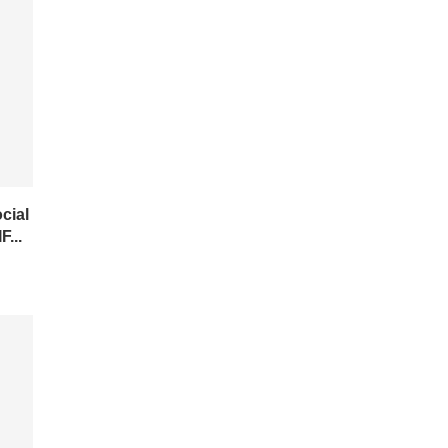
cial
F...