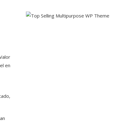
Valor
el en
tado,
can