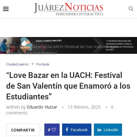
Inicio
»
“Love Bazar en la UACH: Festival de San Valentín que
Enamoró a los Estudiantes”
Ciudad Juárez
Portada
“Love Bazar en la UACH: Festival
de San Valentín que Enamoró a los
Estudiantes”
written by
Eduardo Huízar
13 febrero, 2025
0
comments
0
COMPARTIR
Facebook
Linkedin