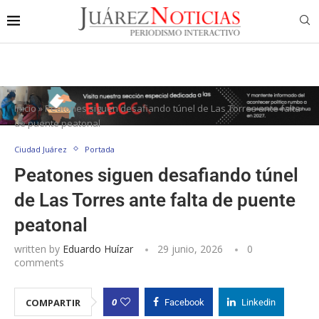
Inicio
»
Peatones siguen desafiando túnel de Las Torres ante falta
de puente peatonal
Ciudad Juárez
Portada
Peatones siguen desafiando túnel
de Las Torres ante falta de puente
peatonal
written by
Eduardo Huízar
29 junio, 2026
0
comments
0
COMPARTIR
Facebook
Linkedin