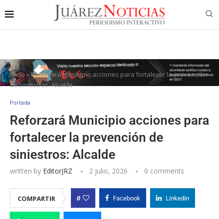
Inicio
»
Reforzará Municipio acciones para fortalecer la prevención
de siniestros: Alcalde
Portada
Reforzará Municipio acciones para
fortalecer la prevención de
siniestros: Alcalde
written by
EditorJRZ
2 julio, 2026
0 comments
0
COMPARTIR
Facebook
Linkedin