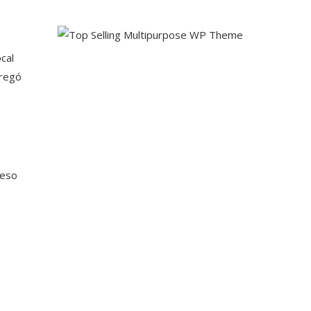
cal
gregó
reso