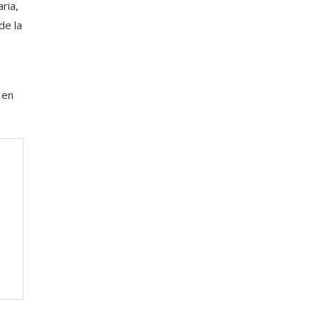
ria,
de la
 en