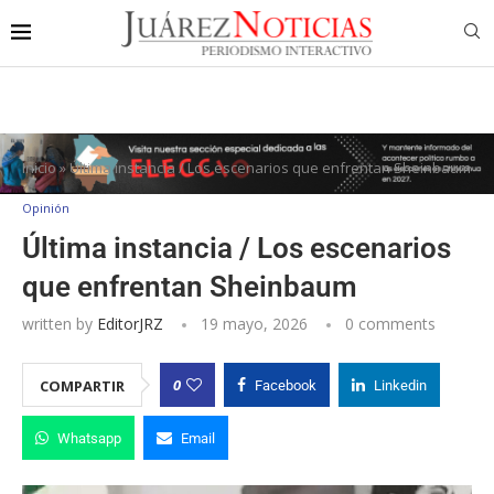
Inicio
»
Última instancia / Los escenarios que enfrentan Sheinbaum
Opinión
Última instancia / Los escenarios
que enfrentan Sheinbaum
written by
EditorJRZ
19 mayo, 2026
0 comments
0
COMPARTIR
Facebook
Linkedin
Whatsapp
Email