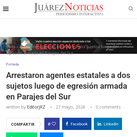
Inicio
»
Arrestaron agentes estatales a dos sujetos luego de
egresión armada en Parajes del Sur
Portada
Arrestaron agentes estatales a dos
sujetos luego de egresión armada
en Parajes del Sur
written by
EditorJRZ
27 mayo, 2026
0 comments
0
COMPARTIR
Facebook
Linkedin