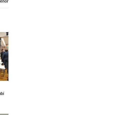
menor
ubí