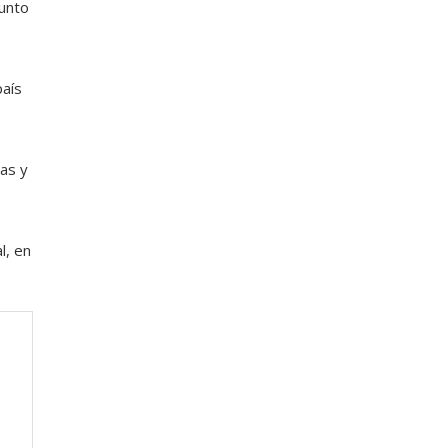
junto
país
las y
l, en