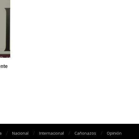
ente
a
Nacional
Internacional
Cañonazos
Opinión