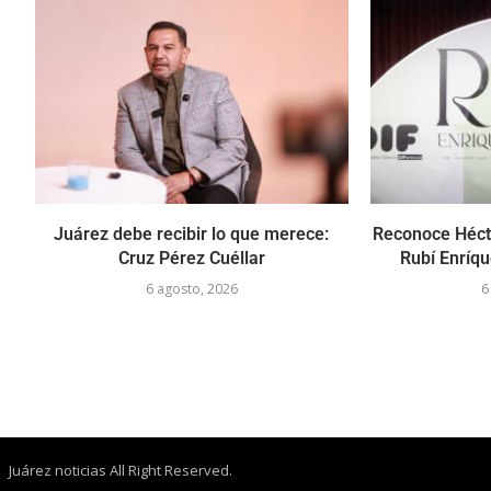
Juárez debe recibir lo que merece:
Reconoce Hécto
Cruz Pérez Cuéllar
Rubí Enríque
6 agosto, 2026
6
Juárez noticias All Right Reserved.