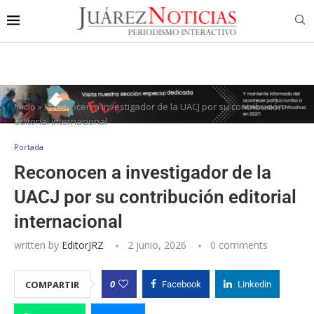
Inicio
»
Reconocen a investigador de la UACJ por su contribución
editorial internacional
Portada
Reconocen a investigador de la
UACJ por su contribución editorial
internacional
written by
EditorJRZ
2 junio, 2026
0 comments
0
COMPARTIR
Facebook
Linkedin