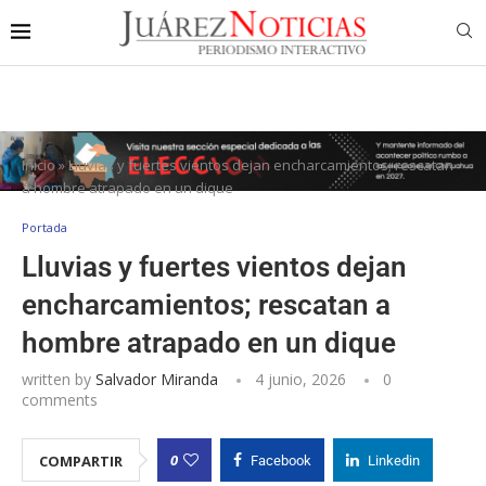
Inicio
»
Lluvias y fuertes vientos dejan encharcamientos; rescatan
a hombre atrapado en un dique
Portada
Lluvias y fuertes vientos dejan
encharcamientos; rescatan a
hombre atrapado en un dique
written by
Salvador Miranda
4 junio, 2026
0
comments
0
COMPARTIR
Facebook
Linkedin